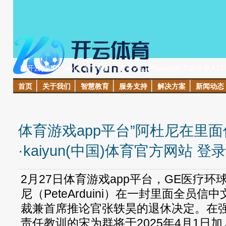
🦄开云(中国)Kaiyun·官方网站 - 登录入口✔️kaiyun网页版登
首页
关于我们
智慧教育
服务支持
解决方案
新闻动态
站入口,全站APP注册、手机网页版、在线登录、客户端以及
体育游戏app平台”阿杜尼在里面
·kaiyun(中国)体育官方网站 登
2月27日体育游戏app平台，GE医疗环
尼（PeteArduini）在一封里面全员
裁兼首席推论官张轶昊的退休决定。在强
责任教训的宋为群将于2025年4月1日