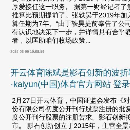
厚爱接任这一职务。 据第一财经记者了
推算比预期提前了。张轶昊于2019年加
算任期为7年。“由于轶昊提前奉告了公
有认识地决策下一步，并详情具有合乎
者，以匡助咱们收场政策...
2025-03-09 10:08:59
开云体育陈斌是影石创新的波折
·kaiyun(中国)体育官方网站 登
2月27日开云体育，中国证监会发布《
份有限公司初度公开刊行股票注册的批
度公开刊行股票的注册苦求。影石创新
市。 影石创新创立于2015年，主营全