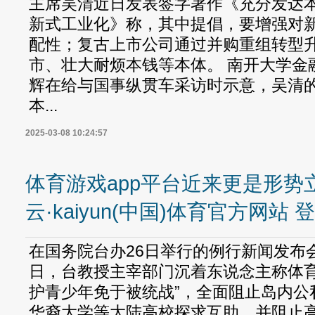
主席吴清近日发表签字著作《充分发达
新式工业化》称，其中提倡，要增强对
配性；复古上市公司通过并购重组转型
市、壮大耐烦本钱等本体。 南开大学金
辉在给与国事纵贯车采访时示意，吴清
本...
2025-03-08 10:24:57
体育游戏app平台近来更是形势
云·kaiyun(中国)体育官方网站
在国务院台办26日举行的例行新闻发布
日，台教授主宰部门沉着东说念主称体育
护青少年免于被统战”，全面阻止岛内公
华裔大学等大陆高校探求互助，并阻止