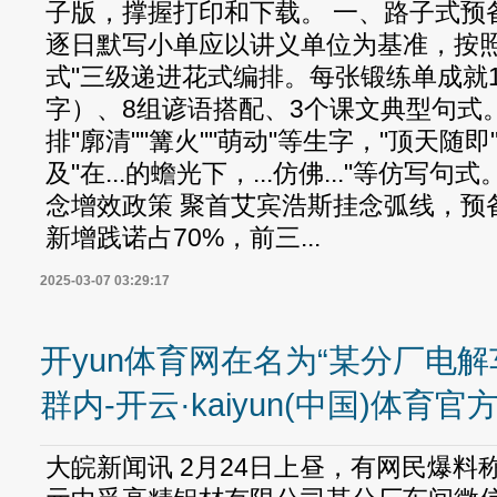
子版，撑握打印和下载。 一、路子式预
逐日默写小单应以讲义单位为基准，按照"
式"三级递进花式编排。每张锻练单成就
字）、8组谚语搭配、3个课文典型句式
排"廓清""篝火""萌动"等生字，"顶天随
及"在...的蟾光下，...仿佛..."等仿写句
念增效政策 聚首艾宾浩斯挂念弧线，预
新增践诺占70%，前三...
2025-03-07 03:29:17
开yun体育网在名为“某分厂电
群内-开云·kaiyun(中国)体育
大皖新闻讯 2月24日上昼，有网民爆料