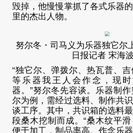
毁掉，他慢慢掌抓了各式乐器
里的杰出人物。
努尔冬・司马义为乐器独它尔上
日报记者 宋海
“独它尔、弹拨尔、热瓦普、
等乐器我王人会作念，现时
器。”努尔冬先容谈。乐器制
尔为例，需经过选料、制作共
谈工序。其中，共识箱的选料
段桑木挖制而成。“桑木纹平
便于加工，制品率高。作念乐