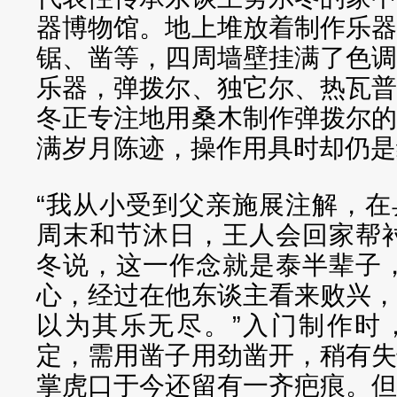
器博物馆。地上堆放着制作乐
锯、凿等，四周墙壁挂满了色
乐器，弹拨尔、独它尔、热瓦
冬正专注地用桑木制作弹拨尔
满岁月陈迹，操作用具时却仍是
“我从小受到父亲施展注解，
周末和节沐日，王人会回家帮
冬说，这一作念就是泰半辈子
心，经过在他东谈主看来败兴
以为其乐无尽。”入门制作时
定，需用凿子用劲凿开，稍有
掌虎口于今还留有一齐疤痕。