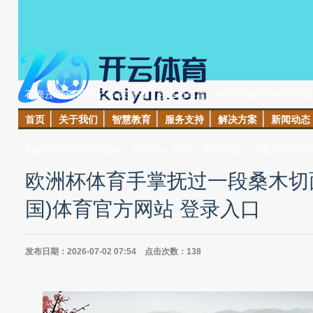
石榴云/新疆日报记者 宋海波 7月11日早晨，阿克苏地区新和县
首页
关于我们
智慧教育
服务支持
解决方案
新闻动态
面，上头的年轮如同唱片纹路。他正用锉刀细细打磨一把弹拨尔的
飞速在作坊中流淌开来。 努尔冬・司马义查验乐器。石榴云/新疆
欧洲杯体育手掌抚过一段桑木切面-开
国)体育官方网站 登录入口
发布日期：2026-07-02 07:54 点击次数：138