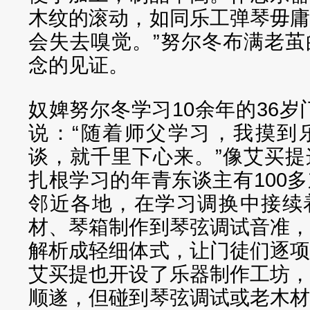
木纹的滚动，如同乐工弹琴毋
会失去嗅觉。”努尔冬布满老
念的见证。
奴婢努尔冬学习10余年的36岁
说：“随着师父学习，我摸到
谈，就千里下心来。”像艾买
扎根学习的年青东谈主有100
邻近各地，在学习调换中接续
材、琴箱制作到琴弦调试音准
解析成轻细体式，让门徒们逐
艾买提也开设了乐器制作工坊
顺遂，但碰到琴弦调试或老木