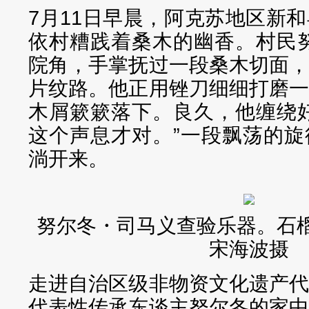
7月11日早晨，阿克苏地区新
依村糟践着桑木的幽香。村民
院角，手掌抚过一段桑木切面
片纹路。他正用锉刀细细打磨
木屑簌簌落下。良久，他缠绕
这个声息才对。”一段飘荡的
淌开来。
努尔冬・司马义查验乐器。石榴
宋海波摄
走进自治区级非物资文化遗产
代表性传承东谈主努尔冬的家