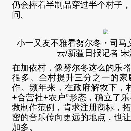
仍会捧着半制品穿过半个村子
问。
小一又友不雅看努尔冬・司马
云/新疆日报记者 
在加依村，像努尔冬这么的乐
很多。全村提升三分之一的家
作。频年来，在政府解救下，
+合营社+农户”形态，确立了
救制作范例，肯求注册商标，
密的音乐传向更远的地点，也
加多。